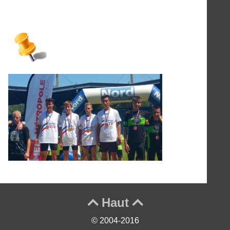
Haut


© 2004-2016