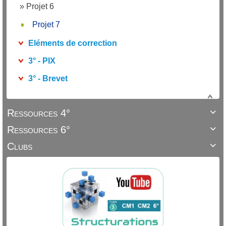
»
Projet 6
Projet 7
Eléments de correction
3° - PIX
3° - Brevet
Ressources 4°

Ressources 6°

Clubs
