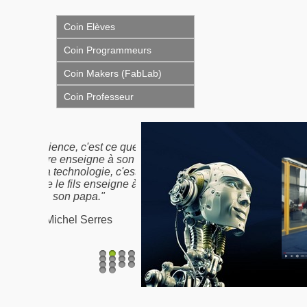
Coin Elèves
Coin Programmeurs
Coin Makers (FabLab)
Coin Professeur
"Nous n'héritons pas de
la terre de nos ancêtres,
nous l'empruntons à nos
enfants"
Proverbe Amérindien /
Antoine de St-Exupéry
1
2
3
4
5
6
7
8
9
10
11
12
13
14
15
16
17