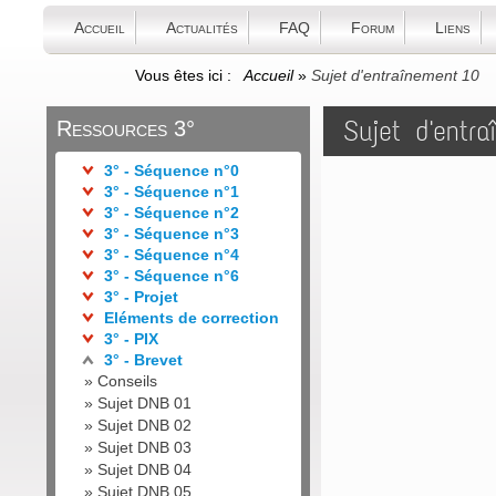
Accueil
Actualités
FAQ
Forum
Liens
Vous êtes ici :
Accueil
»
Sujet d'entraînement 10
Sujet d'entr
Ressources 3°
3° - Séquence n°0
3° - Séquence n°1
3° - Séquence n°2
3° - Séquence n°3
3° - Séquence n°4
3° - Séquence n°6
3° - Projet
Eléments de correction
3° - PIX
3° - Brevet
»
Conseils
»
Sujet DNB 01
»
Sujet DNB 02
»
Sujet DNB 03
»
Sujet DNB 04
»
Sujet DNB 05