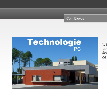
Coin Elèves
"N
la
no