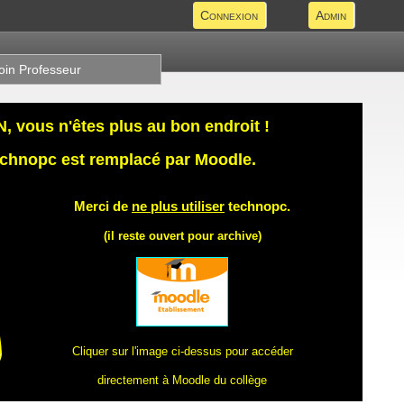
Connexion
Admin
oin Professeur
 vous n'êtes plus au bon endroit !
technopc est remplacé par Moodle.
Merci de
ne plus utiliser
technopc.
(il reste ouvert pour archive)
Cliquer sur l'image ci-dessus pour accéder
directement à Moodle du collège