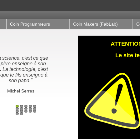
Coin Programmeurs
Coin Makers (FabLab)
C
ATTENTION,
Le site 
ous n'héritons pas de
 terre de nos ancêtres,
us l'empruntons à nos
enfants"
Proverbe Amérindien /
Antoine de St-Exupéry
1
2
3
4
5
6
7
8
9
10
11
12
13
14
15
16
17