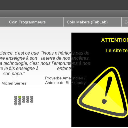
Coin Programmeurs
Coin Makers (FabLab)
C
ATTENTION,
Le site 
ous n'héritons pas de
 terre de nos ancêtres,
us l'empruntons à nos
enfants"
Proverbe Amérindien /
Antoine de St-Exupéry
1
2
3
4
5
6
7
8
9
10
11
12
13
14
15
16
17