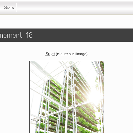
Stats
aînement 18
Sujet​
(cliquer sur l'image)