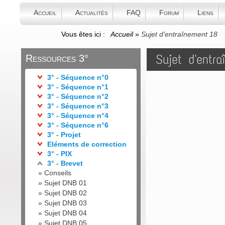
Accueil
Actualités
FAQ
Forum
Liens
Vous êtes ici :
Accueil
»
Sujet d'entraînement 18
Sujet d'entr
Ressources 3°
3° - Séquence n°0
3° - Séquence n°1
3° - Séquence n°2
3° - Séquence n°3
3° - Séquence n°4
3° - Séquence n°6
3° - Projet
Eléments de correction
3° - PIX
3° - Brevet
»
Conseils
»
Sujet DNB 01
»
Sujet DNB 02
»
Sujet DNB 03
»
Sujet DNB 04
»
Sujet DNB 05