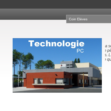
Coin Elèves
"N
la
no