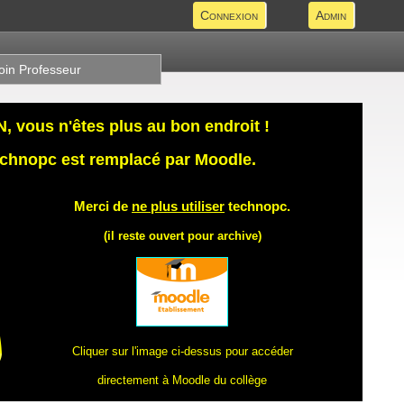
Connexion
Admin
oin Professeur
 vous n'êtes plus au bon endroit !
technopc est remplacé par Moodle.
Merci de
ne plus utiliser
technopc.
(il reste ouvert pour archive)
Cliquer sur l'image ci-dessus pour accéder
directement à Moodle du collège