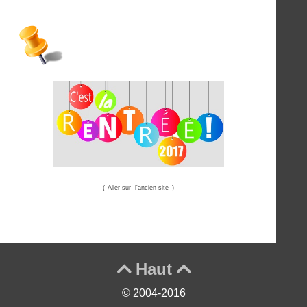
(
Aller sur l'ancien site
)
Haut


© 2004-2016