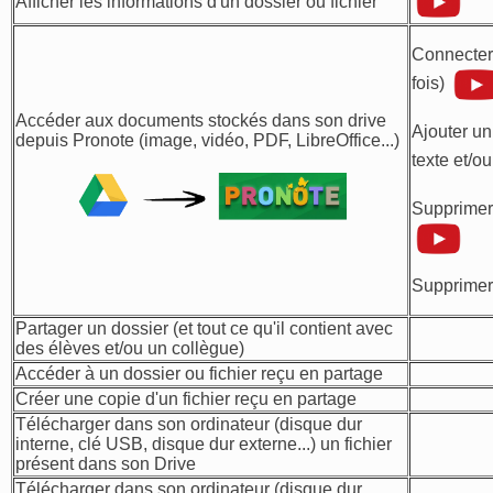
Afficher les informations d'un dossier ou fichier
Connecter 
fois)
Accéder aux documents stockés dans son drive
Ajouter un
depuis Pronote (image, vidéo, PDF, LibreOffice...)
texte et/ou
Supprimer
Supprimer
Partager un dossier (et tout ce qu'il contient avec
des élèves et/ou un collègue)
Accéder à un dossier ou fichier reçu en partage
Créer une copie d'un fichier reçu en partage
Télécharger dans son ordinateur (disque dur
interne, clé USB, disque dur externe...) un fichier
présent dans son Drive
Télécharger dans son ordinateur (disque dur