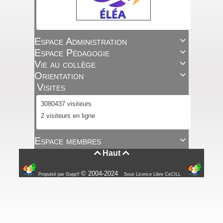
Espace Administration

Espace Pédagogie

Vie au collège

Orientation

Visites
3080437 visiteurs
2 visiteurs en ligne
Espace membres

Haut


© 2004-2024
Propulsé par GuppY
Sous Licence Libre CeCILL