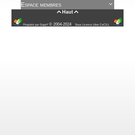
Espace membres

Haut


© 2004-2024
Propulsé par GuppY
Sous Licence Libre CeCILL