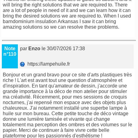
will bring the right solutions that we are required to. There
are a lot of people in need of it and we can learn how it can
bring the desired solutions we are required to. When I used
barndominium insulation Arkansas
I saw it can bring
amazing solutions so we can resolve these problems.
Note
par
Enzo
le 30/07/2026 17:38
n°110
https://lampehuile.fr
Bonjour et un grand bravo pour ce site d'arts plastiques très
riche ! L'art est avant tout une question d'atmosphère et
d'inspiration. En tant qu'amateur de dessin, j'accorde une
grande importance à la déco de mon atelier pour stimuler
ma créativité. Récemment, pour mes sessions de croquis
nocturnes, j'ai repensé mon espace avec des objets plus
chaleureux. J'ai notamment installé une superbe lampe à
huile sur mon bureau. Cette petite touche de déco vintage
donne une lumière tamisée et vivante qui change
totalement ma perception des ombres et des volumes sur le
papier. Merci de continuer à faire vivre cette belle
plateforme pour les passionnés d'esthétisme !