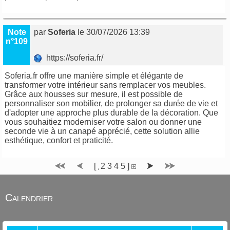
Note
par
Soferia
le 30/07/2026 13:39
n°109
https://soferia.fr/
Soferia.fr offre une manière simple et élégante de
transformer votre intérieur sans remplacer vos meubles.
Grâce aux housses sur mesure, il est possible de
personnaliser son mobilier, de prolonger sa durée de vie et
d'adopter une approche plus durable de la décoration. Que
vous souhaitiez moderniser votre salon ou donner une
seconde vie à un canapé apprécié, cette solution allie
esthétique, confort et praticité.
[
2
3
4
5
]
1
Calendrier