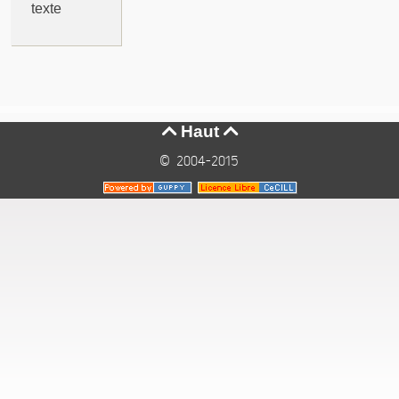
texte
Haut


© 2004-2015