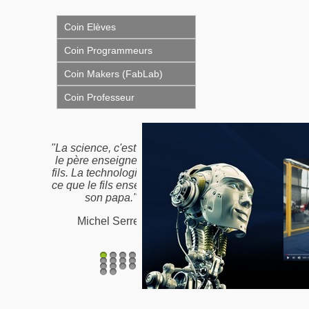
Coin Elèves
Coin Programmeurs
Coin Makers (FabLab)
Coin Professeur
"La science, c'est ce que
le père enseigne à son
fils. La technologie, c'est
ce que le fils enseigne à
son papa."
Michel Serres
1
2
3
4
5
6
7
8
9
10
11
12
13
14
15
16
17