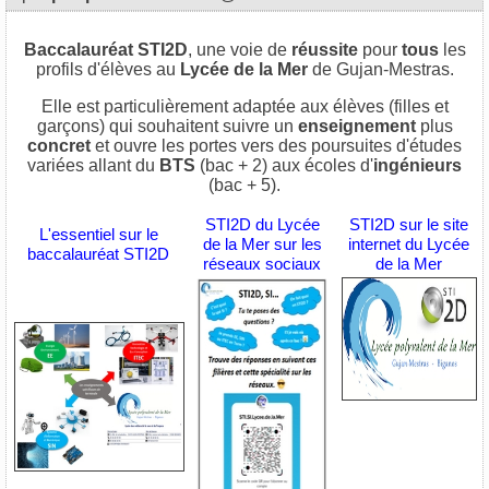
Baccalauréat STI2D
, une voie de
réussite
pour
tous
les
profils d'élèves au
Lycée de la Mer
de Gujan-Mestras.
Elle est particulièrement adaptée aux élèves (filles et
garçons) qui souhaitent suivre un
enseignement
plus
concret
et ouvre les portes vers des poursuites d'études
variées allant du
BTS
(bac + 2) aux écoles d'
ingénieurs
(bac + 5).
STI2D du Lycée
STI2D sur le site
L'essentiel sur le
de la Mer sur les
internet du Lycée
baccalauréat STI2D
réseaux sociaux
de la Mer