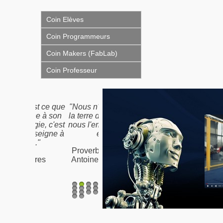
Coin Elèves
Coin Programmeurs
Coin Makers (FabLab)
Coin Professeur
"Nous n'héritons pas de
la terre de nos ancêtres,
nous l'empruntons à nos
enfants"
Proverbe Amérindien /
Antoine de St-Exupéry
1
2
3
4
5
6
7
8
9
10
11
12
13
14
15
16
17