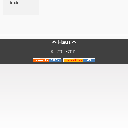
texte
Haut


© 2004-2015