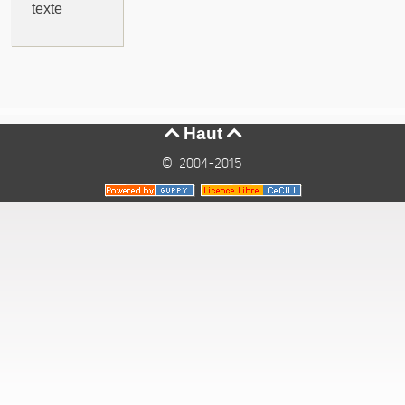
texte
Haut


© 2004-2015