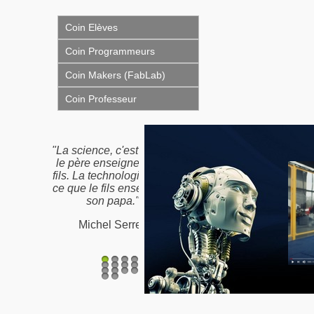
Coin Elèves
Coin Programmeurs
Coin Makers (FabLab)
Coin Professeur
"La science, c'est ce que
"Nous n'héritons pas de
le père enseigne à son
la terre de nos ancêtres,
fils. La technologie, c'est
nous l'empruntons à nos
ce que le fils enseigne à
enfants"
son papa."
Proverbe Amérindien /
Michel Serres
Antoine de St-Exupéry
1
2
3
4
5
6
7
8
9
10
11
12
13
14
15
16
17