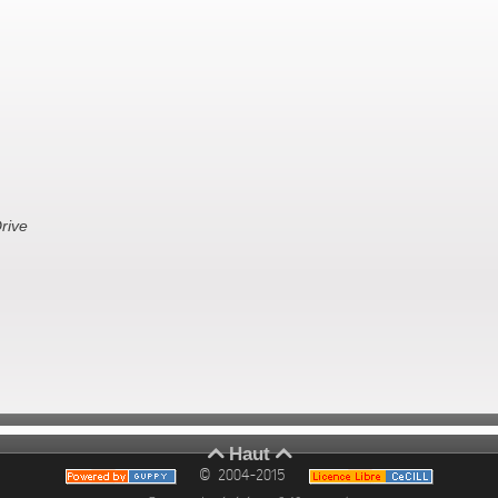
rive
Haut


© 2004-2015