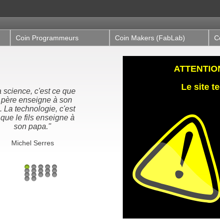
Coin Programmeurs
Coin Makers (FabLab)
C
ATTENTION,
Le site 
 science, c'est ce que
"Nous n'héritons pas de
 père enseigne à son
la terre de nos ancêtres,
s. La technologie, c'est
nous l'empruntons à nos
que le fils enseigne à
enfants"
son papa."
Proverbe Amérindien /
Antoine de St-Exupéry
Michel Serres
1
2
3
4
5
6
7
8
9
10
11
12
13
14
15
16
17