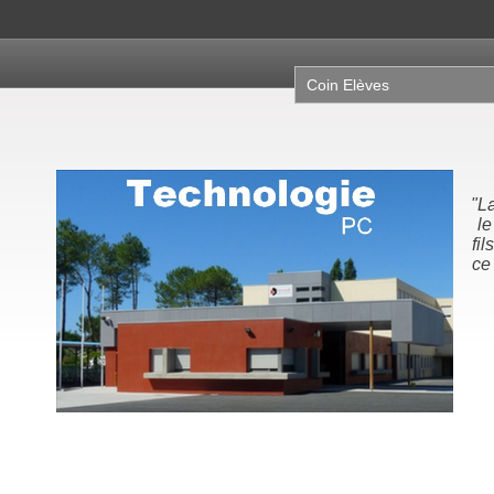
Coin Elèves
"La
le
fil
ce 