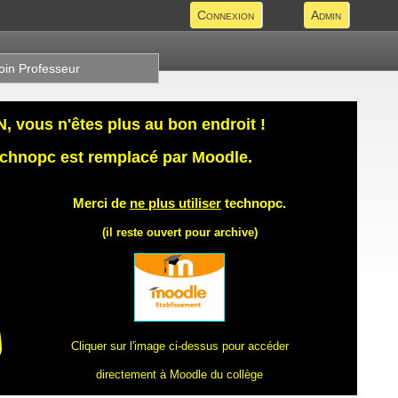
Connexion
Admin
oin Professeur
 vous n'êtes plus au bon endroit !
technopc est remplacé par Moodle.
Merci de
ne plus utiliser
technopc.
(il reste ouvert pour archive)
Cliquer sur l'image ci-dessus pour accéder
directement à Moodle du collège