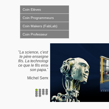
Coin Elèves
Coin Programmeurs
Coin Makers (FabLab)
Coin Professeur
"La science, c'est ce que
"Nous n'héritons pas de
le père enseigne à son
la terre de nos ancêtres,
fils. La technologie, c'est
nous l'empruntons à nos
ce que le fils enseigne à
enfants"
son papa."
Proverbe Amérindien /
Michel Serres
Antoine de St-Exupéry
1
2
3
4
5
6
7
8
9
10
11
12
13
14
15
16
17