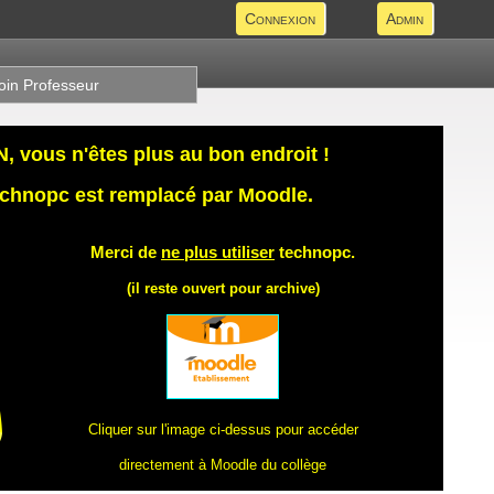
Connexion
Admin
oin Professeur
 vous n'êtes plus au bon endroit !
technopc est remplacé par Moodle.
Merci de
ne plus utiliser
technopc.
(il reste ouvert pour archive)
Cliquer sur l'image ci-dessus pour accéder
directement à Moodle du collège