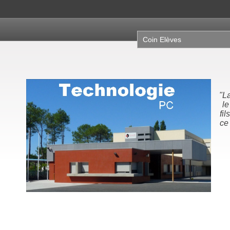
Coin Elèves
"N
la
no