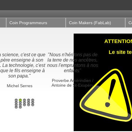
Coin Programmeurs
Coin Makers (FabLab)
C
ATTENTION,
Le site 
ous n'héritons pas de
 terre de nos ancêtres,
us l'empruntons à nos
enfants"
Proverbe Amérindien /
Antoine de St-Exupéry
1
2
3
4
5
6
7
8
9
10
11
12
13
14
15
16
17