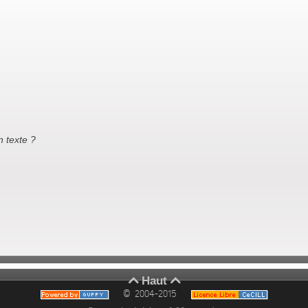
 texte ?
Haut


© 2004-2015