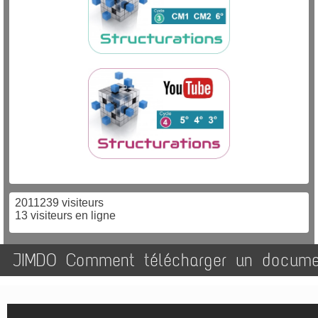
2011239 visiteurs
13 visiteurs en ligne
JIMDO Comment télécharger un documen