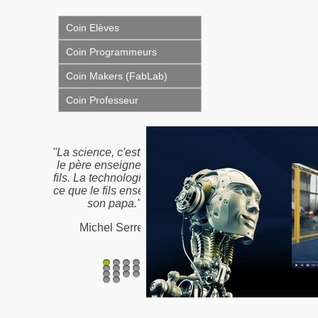
Coin Elèves
Coin Programmeurs
Coin Makers (FabLab)
Coin Professeur
"La science, c'est ce que
"Nous n'héritons pas de
le père enseigne à son
la terre de nos ancêtres,
fils. La technologie, c'est
nous l'empruntons à nos
ce que le fils enseigne à
enfants"
son papa."
Proverbe Amérindien /
Michel Serres
Antoine de St-Exupéry
1
2
3
4
5
6
7
8
9
10
11
12
13
14
15
16
17