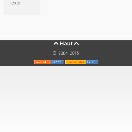
texte
Haut


© 2004-2015