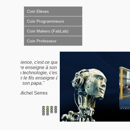
Coin Elèves
Coin Programmeurs
Coin Makers (FabLab)
Coin Professeur
"Nous n'héritons pas de
la terre de nos ancêtres,
nous l'empruntons à nos
enfants"
Proverbe Amérindien /
Antoine de St-Exupéry
1
2
3
4
5
6
7
8
9
10
11
12
13
14
15
16
17