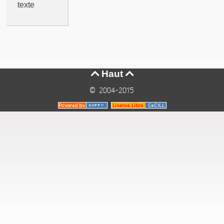
texte
Haut


© 2004-2015