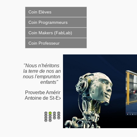
Coin Elèves
Coin Programmeurs
Coin Makers (FabLab)
Coin Professeur
"Nous n'héritons pas de
la terre de nos ancêtres,
nous l'empruntons à nos
enfants"
Proverbe Amérindien /
Antoine de St-Exupéry
1
2
3
4
5
6
7
8
9
10
11
12
13
14
15
16
17