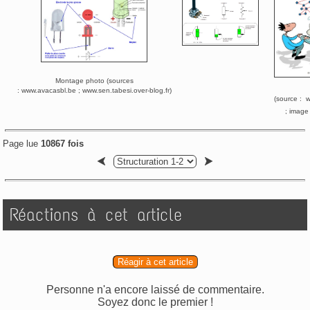
Montage photo (sources
: www.avacasbl.be ; www.sen.tabesi.over-blog.fr)
(source : w
; image
Page lue
10867 fois
Réactions à cet article
Réagir à cet article
Personne n'a encore laissé de commentaire.
Soyez donc le premier !