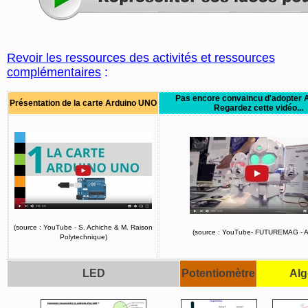
Revoir les ressources des activités et ressources
complémentaires
:
Pas encore convaincu d'adopter 
Présentation de la carte Arduino
UNO
Regardez cette vidéo...
(source : YouTube - S. Achiche & M. Raison
(source : YouTube- FUTUREMAG - 
Polytechnique)
LED
Potentiomètre
Alg