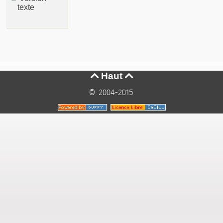
texte
Haut


© 2004-2015