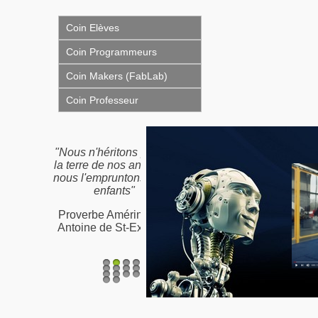
Coin Elèves
Coin Programmeurs
Coin Makers (FabLab)
Coin Professeur
"Nous n'héritons pas de
la terre de nos ancêtres,
nous l'empruntons à nos
enfants"
Proverbe Amérindien /
Antoine de St-Exupéry
1
2
3
4
5
6
7
8
9
10
11
12
13
14
15
16
17