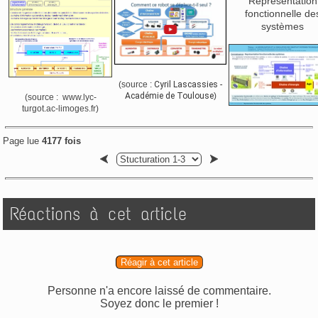
Représentation
fonctionnelle de
systèmes
(source :
Cyril Lascassies -
Académie de Toulouse
)
(source : www.lyc-
turgot.ac-limoges.fr)
Page lue
4177 fois
Réactions à cet article
Réagir à cet article
Personne n'a encore laissé de commentaire.
Soyez donc le premier !