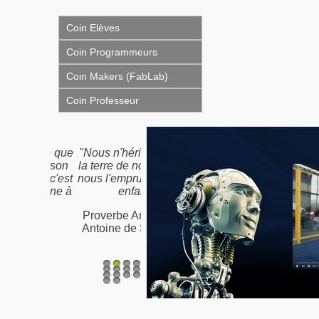
Coin Elèves
Coin Programmeurs
Coin Makers (FabLab)
Coin Professeur
"Nous n'héritons pas de
la terre de nos ancêtres,
nous l'empruntons à nos
enfants"
Proverbe Amérindien /
Antoine de St-Exupéry
1
2
3
4
5
6
7
8
9
10
11
12
13
14
15
16
17