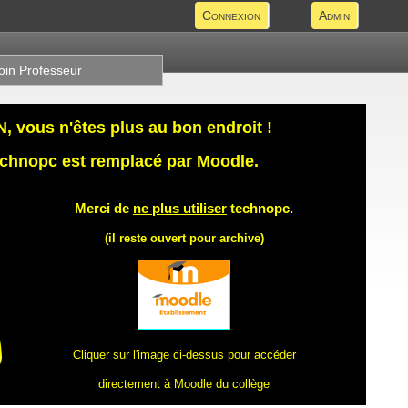
Connexion
Admin
oin Professeur
 vous n'êtes plus au bon endroit !
technopc est remplacé par Moodle.
Merci de
ne plus utiliser
technopc.
(il reste ouvert pour archive)
Cliquer sur l'image ci-dessus pour accéder
directement à Moodle du collège