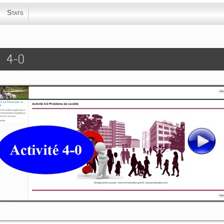
Stats
é 4-0