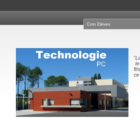
Coin Elèves
"La science, c'es
le père enseign
fils. La technolog
ce que le fils en
son papa.
Michel Serr