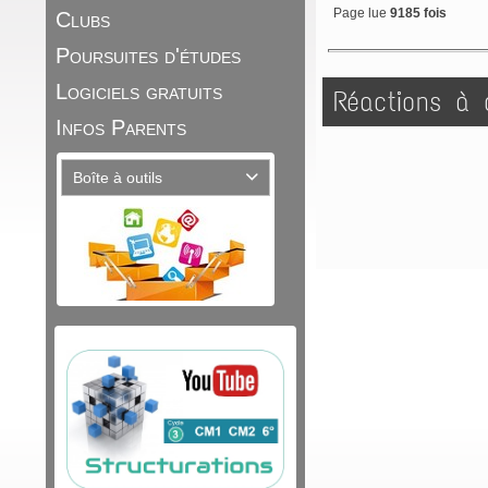
Page lue
9185 fois
Clubs
Poursuites d'études
Logiciels gratuits
Réactions à c
Infos Parents
Boîte à outils
