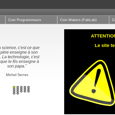
Coin Programmeurs
Coin Makers (FabLab)
C
ATTENTION,
Le site 
t ce que
"Nous n'héritons pas de
e à son
la terre de nos ancêtres,
ie, c'est
nous l'empruntons à nos
seigne à
enfants"
"
Proverbe Amérindien /
Antoine de St-Exupéry
es
1
2
3
4
5
6
7
8
9
10
11
12
13
14
15
16
17