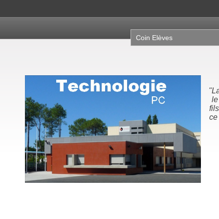
Coin Elèves
"N
la
no