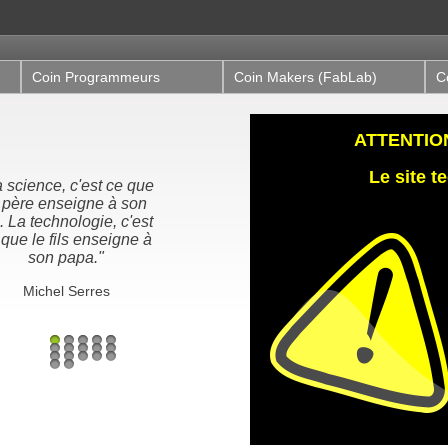
Coin Programmeurs
Coin Makers (FabLab)
C
ATTENTION,
Le site 
ous n'héritons pas de
 terre de nos ancêtres,
us l'empruntons à nos
enfants"
Proverbe Amérindien /
Antoine de St-Exupéry
1
2
3
4
5
6
7
8
9
10
11
12
13
14
15
16
17