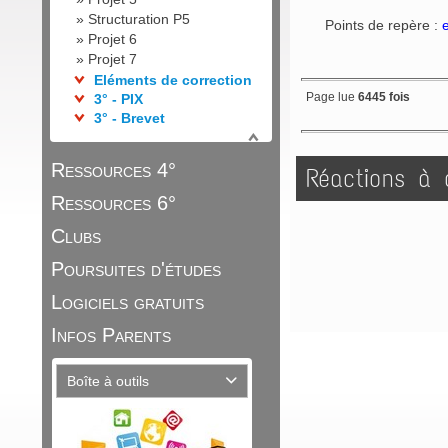
»
Structuration P5
Points de repère :
»
Projet 6
»
Projet 7
Eléments de correction
Page lue
6445 fois
3° - PIX
3° - Brevet
Ressources 4°
Réactions à c
Ressources 6°
Clubs
Poursuites d'études
Logiciels gratuits
Infos Parents
Boîte à outils
