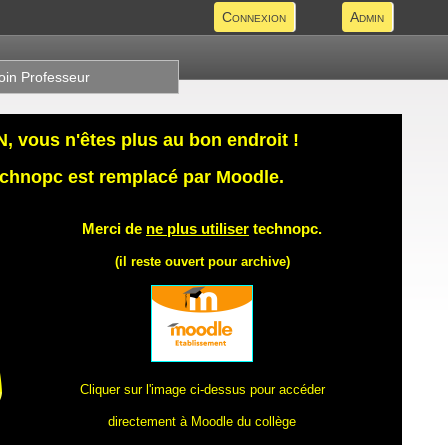
Connexion
Admin
oin Professeur
 vous n'êtes plus au bon endroit !
technopc est remplacé par Moodle.
Merci de
ne plus utiliser
technopc.
(il reste ouvert pour archive)
Cliquer sur l'image ci-dessus pour accéder
directement à Moodle du collège