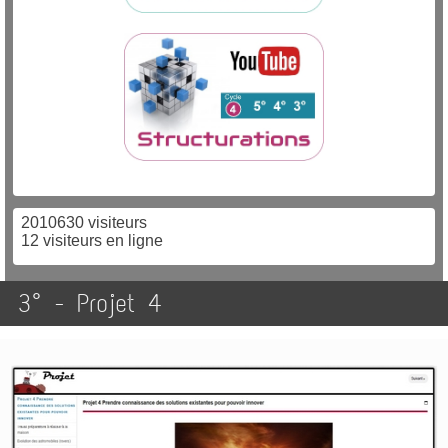
2010630 visiteurs
12 visiteurs en ligne
3° - Projet 4