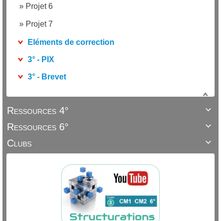
»
Projet 6
»
Projet 7
Eléments de correction
3° - PIX
3° - Brevet
Ressources 4°

Ressources 6°

Clubs
