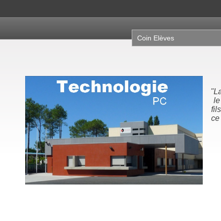
Coin Elèves
"La science, c'est ce que
le père enseigne à son
fils. La technologie, c'est
ce que le fils enseigne à
son papa."
Michel Serres