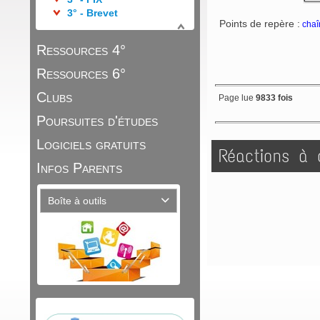
3° - Brevet
Points de repère :
chaîn
Ressources 4°
Ressources 6°
Clubs
Page lue
9833 fois
Poursuites d'études
Logiciels gratuits
Réactions à c
Infos Parents
Boîte à outils
