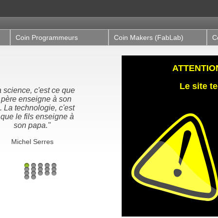
Coin Programmeurs
Coin Makers (FabLab)
C
ATTENTION,
Le site 
"Nous n'héritons pas de
la terre de nos ancêtres,
nous l'empruntons à nos
enfants"
Proverbe Amérindien /
Antoine de St-Exupéry
1
2
3
4
5
6
7
8
9
10
11
12
13
14
15
16
17