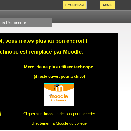
Connexion
Admin
oin Professeur
 vous n'êtes plus au bon endroit !
technopc est remplacé par Moodle.
Merci de
ne plus utiliser
technopc.
(il reste ouvert pour archive)
Cliquer sur l'image ci-dessus pour accéder
directement à Moodle du collège