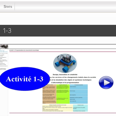
Stats
é 1-3