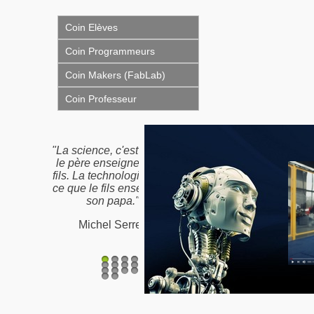
Coin Elèves
Coin Programmeurs
Coin Makers (FabLab)
Coin Professeur
"Nous n'héritons pas de
la terre de nos ancêtres,
nous l'empruntons à nos
enfants"
Proverbe Amérindien /
Antoine de St-Exupéry
1
2
3
4
5
6
7
8
9
10
11
12
13
14
15
16
17