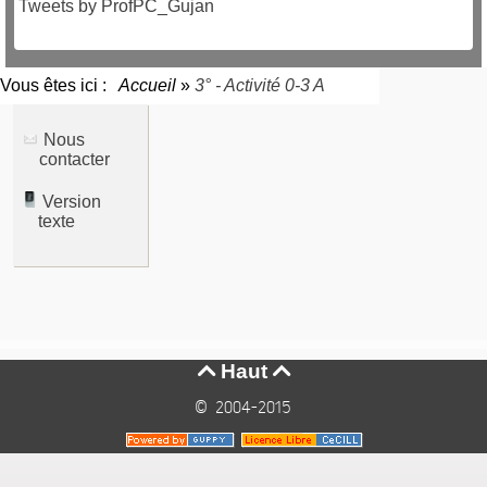
Tweets by ProfPC_Gujan
Vous êtes ici :
Accueil
»
3° - Activité 0-3 A
Nous
contacter
Version
texte
Haut


© 2004-2015