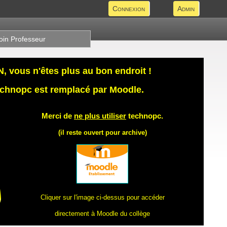
Connexion
Admin
oin Professeur
 vous n'êtes plus au bon endroit !
technopc est remplacé par Moodle.
Merci de
ne plus utiliser
technopc.
(il reste ouvert pour archive)
Cliquer sur l'image ci-dessus pour accéder
directement à Moodle du collège