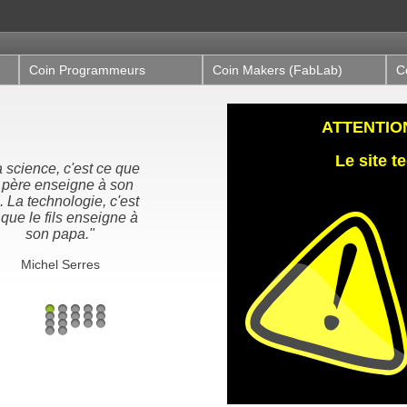
Coin Programmeurs
Coin Makers (FabLab)
C
ATTENTION,
Le site 
ous n'héritons pas de
 terre de nos ancêtres,
us l'empruntons à nos
enfants"
Proverbe Amérindien /
Antoine de St-Exupéry
1
2
3
4
5
6
7
8
9
10
11
12
13
14
15
16
17