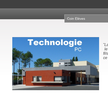
Coin Elèves
"La science, c'est ce que
"N
le père enseigne à son
la
fils. La technologie, c'est
no
ce que le fils enseigne à
son papa."
Michel Serres