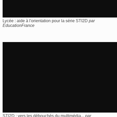
Lycée : aide à l'orientation pour la série STI2D
par
EducationFrance
STI2D : vers les débouchés du multimédia...
par