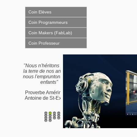
Coin Elèves
Coin Programmeurs
Coin Makers (FabLab)
Coin Professeur
"Nous n'héritons pas de
la terre de nos ancêtres,
nous l'empruntons à nos
enfants"
Proverbe Amérindien /
Antoine de St-Exupéry
1
2
3
4
5
6
7
8
9
10
11
12
13
14
15
16
17