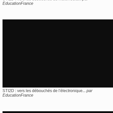
EducationFrance
STI2D : vers les débouchés de l'électronique...
par
EducationFrance