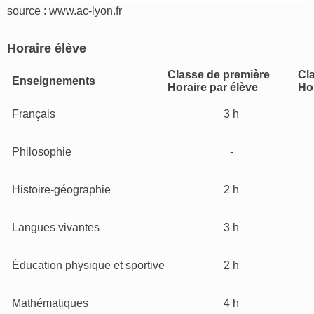
source : www.ac-lyon.fr
Horaire élève
Classe de première
Cl
Enseignements
Horaire par élève
Hor
Français
3 h
Philosophie
-
Histoire-géographie
2 h
Langues vivantes
3 h
Éducation physique et sportive
2 h
Mathématiques
4 h