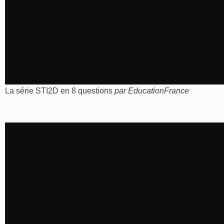
La série STI2D en 8 questions
par
EducationFrance