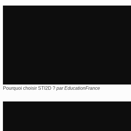
Pourquoi choisir STI2D ?
par
EducationFrance