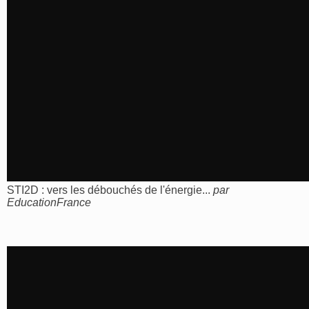
STI2D : vers les débouchés de l'énergie...
par
EducationFrance