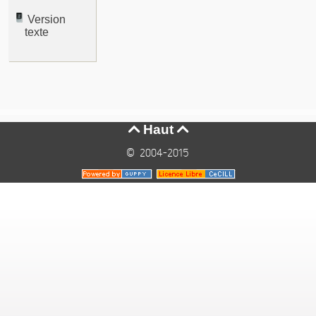
Version
texte
Haut


© 2004-2015