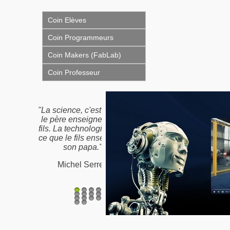
Coin Elèves
Coin Programmeurs
Coin Makers (FabLab)
Coin Professeur
"La science, c'est ce que
"Nous n'héritons pas de
le père enseigne à son
la terre de nos ancêtres,
fils. La technologie, c'est
nous l'empruntons à nos
ce que le fils enseigne à
enfants"
son papa."
Proverbe Amérindien /
Michel Serres
Antoine de St-Exupéry
1
2
3
4
5
6
7
8
9
10
11
12
13
14
15
16
17