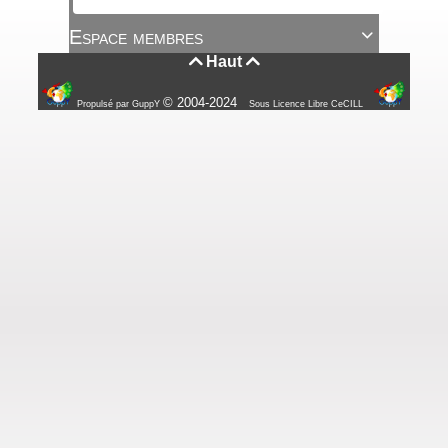
Espace membres

Haut


© 2004-2024
Propulsé par GuppY
Sous Licence Libre CeCILL