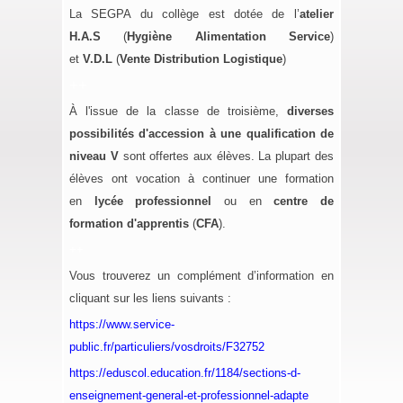
La SEGPA du collège est dotée de l’
atelier
H.A.S
(
Hygiène Alimentation Service
)
et
V.D.L
(
Vente Distribution Logistique
)
++
À l'issue de la classe de troisième,
diverses
possibilités d'accession
à une qualification de
niveau V
sont offertes aux élèves. La plupart des
élèves ont vocation à continuer une formation
en
lycée professionnel
ou en
centre de
formation d'apprentis
(
CFA
).
++
Vous trouverez un complément d’information en
cliquant sur les liens suivants :
https://www.service-
public.fr/particuliers/vosdroits/F32752
https://eduscol.education.fr/1184/sections-d-
enseignement-general-et-professionnel-adapte