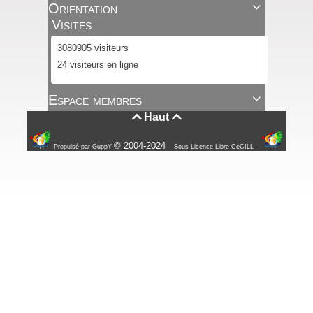
Orientation

Visites
3080905 visiteurs
24 visiteurs en ligne
Espace membres

Haut


© 2004-2024
Propulsé par GuppY
Sous Licence Libre CeCILL