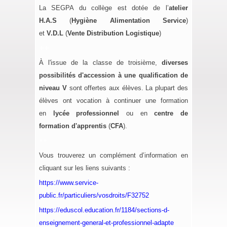
La SEGPA du collège est dotée de l’
atelier
H.A.S
(
Hygiène Alimentation Service
)
et
V.D.L
(
Vente Distribution Logistique
)
++
À l'issue de la classe de troisième,
diverses
possibilités d'accession
à une qualification de
niveau V
sont offertes aux élèves. La plupart des
élèves ont vocation à continuer une formation
en
lycée professionnel
ou en
centre de
formation d'apprentis
(
CFA
).
++
Vous trouverez un complément d’information en
cliquant sur les liens suivants :
https://www.service-
public.fr/particuliers/vosdroits/F32752
https://eduscol.education.fr/1184/sections-d-
enseignement-general-et-professionnel-adapte