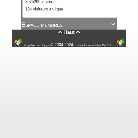
3075299 visiteurs
164 visiteurs en ligne
Espace membres

Haut


© 2004-2024
Propulsé par GuppY
Sous Licence Libre CeCILL