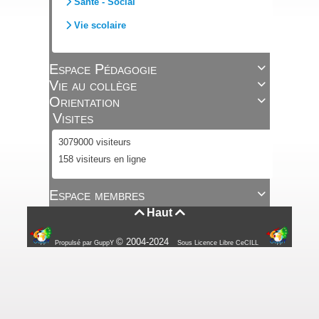
Santé - Social
Vie scolaire
Espace Pédagogie

Vie au collège

Orientation

Visites
3079000 visiteurs
158 visiteurs en ligne
Espace membres

Haut


© 2004-2024
Propulsé par GuppY
Sous Licence Libre CeCILL