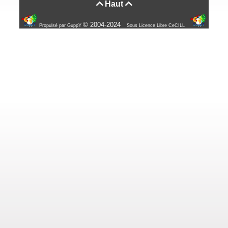
Haut


© 2004-2024
Propulsé par GuppY
Sous Licence Libre CeCILL