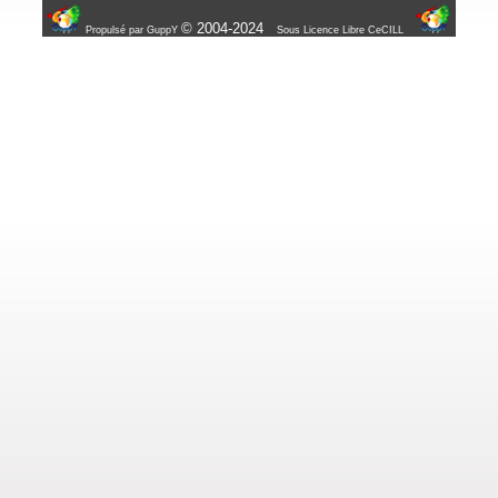
© 2004-2024
Propulsé par GuppY
Sous Licence Libre CeCILL