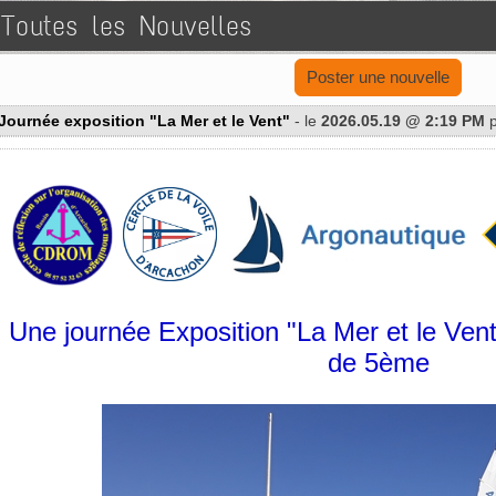
Toutes les Nouvelles
Poster une nouvelle
Journée exposition "La Mer et le Vent"
- le
2026.05.19 @ 2:19 PM
p
_
_
Une journée Exposition "La Mer et le Vent
de 5ème
_