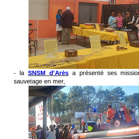
- la 
SNSM d’Arès
 a présenté ses mission
sauvetage en mer,