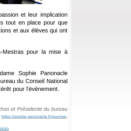
ssion et leur implication 
is tout en place pour que 
tions et aux
 élèves qui ont 
-Mestras pour la mise à 
adame Sophie Panonacle 
reau du Conseil National 
ntérêt pour l'évènement.
on et Présidente du bureau 
https://sophie-panonacle.fr/journee-
08680