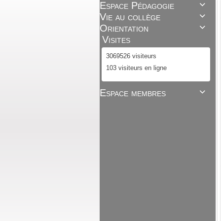
Espace Pédagogie

Vie au collège

Orientation

Visites
3069526 visiteurs
103 visiteurs en ligne
Espace membres
