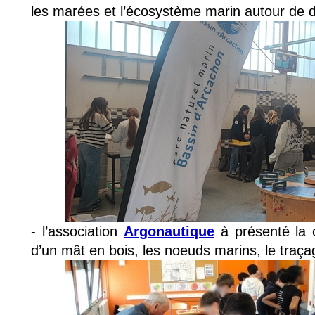
les marées et l’écosystème marin autour de di
- l’association 
Argonautique
à présenté la c
d’un mât en bois, les noeuds marins, le traçag