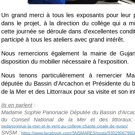
_
Un grand merci à tous les exposants pour leur pa
dans le projet, 
à la direction du collège qui a m
cette journée se déroule dans d’excellentes condi
participé à tous les ateliers avec grand intérêt.
_
Nous remercions également la mairie de Gujan
disposition du mobilier nécessaire à l'exposition.
_
Nous tenons particulièrement à remercier M
députée du Bassin d'Arcachon et Présidente du bu
de la Mer et des Littorraux pour sa visite et son i
_
Ils en parlent
:
Madame Sophie Panonacle Députée du Bassin d'Arcach
du Conseil National de la Mer et des littoraux:
pedagogique-la-mer-et-le-vent-au-college-chante-cigale-de-gujan/
SNSM :
https://www.facebook.com/SNSMARES/posts/9302906796