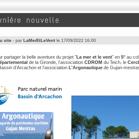
rnière nouvelle
u site
- par
LaMerEtLeVent
le 17/09/2022 16:00
r partager la belle aventure du projet "
La mer et le vent
" en
5°
au co
épartemental
de la Gironde, l'association
CDROM
du Teich, le
Cercl
assin d'Arcachon et l'association
L'Argonautique
de Gujan-mestra