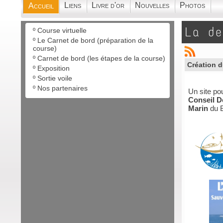
Liens
Livre d'or
Nouvelles
Photos
Accueil
La de
º
Course virtuelle
º
Le Carnet de bord (préparation de la
course)
º
Carnet de bord (les étapes de la course)
Création d
º
Exposition
º
Sortie voile
º
Nos partenaires
Un site pou
Conseil D
Marin
du B