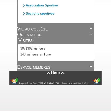
Association Sportive
Sections sportives
Vie au collège

Orientation

Visites
3071302 visiteurs
143 visiteurs en ligne
Espace membres

Haut


© 2004-2024
Propulsé par GuppY
Sous Licence Libre CeCILL