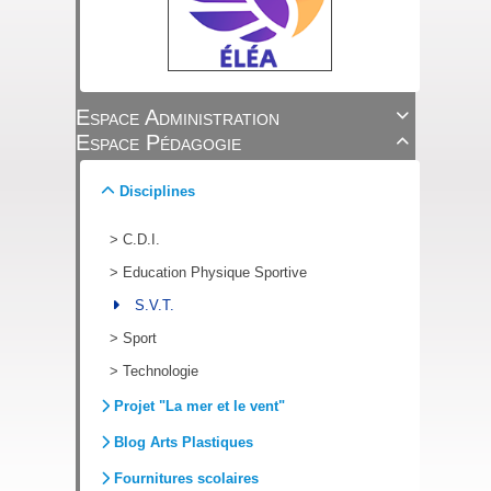
Espace Administration

Espace Pédagogie

Disciplines
>
C.D.I.
>
Education Physique Sportive
S.V.T.
>
Sport
>
Technologie
Projet "La mer et le vent"
Blog Arts Plastiques
Fournitures scolaires