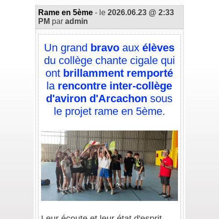
Rame en 5ème
- le
2026.06.23 @ 2:33
PM
par
admin
Un grand
bravo
aux
élèves
du collège chante cigale qui
ont
brillamment remporté
la
rencontre inter-collège
d'aviron d'Arcachon
sous
le projet rame en 5ème.
/
/
Leur écoute et leur état d'esprit