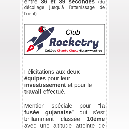
entre
36 et 39 secondes
(du
décollage jusqu'à l'atterrissage de
.
l'oeuf)
/
/
/
Félicitations aux d
eux
équipes
pour leur
investissement
et pour le
travail
effectué.
/
Mention spéciale pour "
la
fusée gujanaise
" qui s'est
brillamment classée
10ème
avec une altitude atteinte de