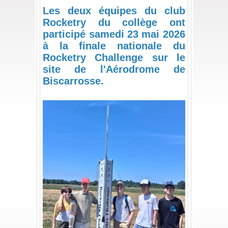
Les deux équipes du club
Rocketry du collège ont
participé samedi 23 mai 2026
à la finale nationale du
Rocketry Challenge sur le
site de l'Aérodrome de
Biscarrosse.
/